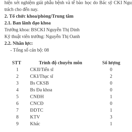
hiện xét nghiệm giải phẫu bệnh và tế bào học do Bác sỹ CKI Ng
trách cho đến nay.
2. Tổ chức khoa/phòng/Trung tâm
2.1. Ban lãnh đạo khoa
Trưởng khoa: BSCKI Nguyễn Thị Dinh
Kỹ thuật viên trưởng: Nguyễn Thị Oanh
2.2. Nhân lực:
- Tổng số cán bộ: 08
STT
Trình độ chuyên môn
Số lượng
1
CKII/Tiến sĩ
0
2
CKI/Thạc sĩ
2
3
Bs CKSB
0
4
Bs Đa khoa
0
5
CNĐH
1
6
CNCĐ
0
7
ĐDTC
1
8
KTV
3
9
Khác
1