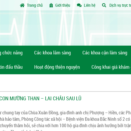
Trang chủ
Giới thiệu
Liên hệ
Dịch vụ trực 
g chức năng
Các khoa lâm sàng
Các khoa cận lâm sàng
tin đấu thầu
Hoạt động thiện nguyện
Công khai giá khám
 CON MƯỜNG THAN – LAI CHÂU SAU LŨ
ự chung tay của Chùa Xuân Đồng, gia đình anh chị Phượng – Hiền, các P
hà hảo tâm, Phòng Công tác xã hội – Bệnh viện Đa khoa Bắc Ninh số 2 có
 chuyến thăm hỏi, sẻ chia với hơn 100 hộ gia đình chịu ảnh hưởng bởi trận