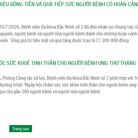
TRIỆU ĐỒNG TIỀN VÀ QUÀ TIẾP SỨC NGƯỜI BỆNH CÓ HOÀN CẢ
 25/7/2026, Bệnh viện Đa khoa Bắc Ninh số 2 đã đón nhận sự chung tay c
nguyện, người bệnh và người nhà người bệnh dành cho những hoàn cảnh
 viện. Tổng giá trị tiền mặt và quà tặng được trao là 77.200.000 đồng.
ÓC SỨC KHOẺ TINH THẦN CHO NGƯỜI BỆNH UNG THƯ THÁNG 
 Phòng Công tác xã hội, Bệnh viện Đa khoa Bắc Ninh số 2 phối hợp với T
chương trình “Ngày hội chăm sóc sức khỏe tinh thần cho người bệnh ung
 gia của gần 200 người bệnh và người nhà người bệnh.
Trang sau