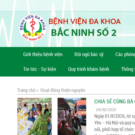
Giới thiệu bệnh viện
Đội ngũ bác sỹ
Các phòn
Tin tức - Sự kiện
Quy trình khám bệnh
Thông 
Trang chủ >
Hoạt động thiện nguyện
CHIA SẺ CÙNG BÀ
04/08/2026
Ngày 01/8/2026, từ s
Yên – Hà Nội và quý n
nối, phối hợp tổ chức