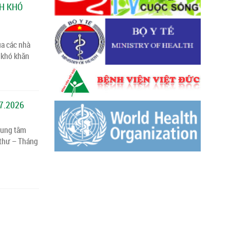
NH KHÓ
ủa các nhà
 khó khăn
7.2026
rung tâm
 thư – Tháng