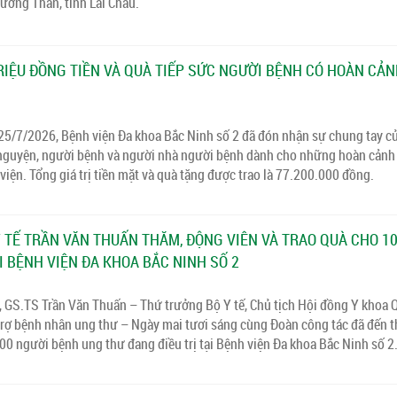
ường Than, tỉnh Lai Châu.
TRIỆU ĐỒNG TIỀN VÀ QUÀ TIẾP SỨC NGƯỜI BỆNH CÓ HOÀN CẢ
 25/7/2026, Bệnh viện Đa khoa Bắc Ninh số 2 đã đón nhận sự chung tay c
nguyện, người bệnh và người nhà người bệnh dành cho những hoàn cảnh
 viện. Tổng giá trị tiền mặt và quà tặng được trao là 77.200.000 đồng.
 TẾ TRẦN VĂN THUẤN THĂM, ĐỘNG VIÊN VÀ TRAO QUÀ CHO 1
I BỆNH VIỆN ĐA KHOA BẮC NINH SỐ 2
 GS.TS Trần Văn Thuấn – Thứ trưởng Bộ Y tế, Chủ tịch Hội đồng Y khoa Q
trợ bệnh nhân ung thư – Ngày mai tươi sáng cùng Đoàn công tác đã đến 
100 người bệnh ung thư đang điều trị tại Bệnh viện Đa khoa Bắc Ninh số 2