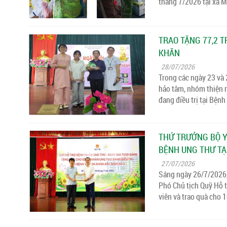
tháng 7/2026 tại xã M
TRAO TẶNG 77,2 
KHĂN
28/07/2026
Trong các ngày 23 và
hảo tâm, nhóm thiện 
đang điều trị tại Bệnh
THỨ TRƯỞNG BỘ Y
BỆNH UNG THƯ TẠ
27/07/2026
Sáng ngày 26/7/2026,
Phó Chủ tịch Quỹ Hỗ 
viên và trao quà cho 