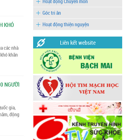
Hoạt động Chuyên môn
Góc tri ân
NH KHÓ
Hoạt động thiện nguyện
Liên kết website
ủa các nhà
 khó khăn
00 NGƯỜI
uốc gia,
thăm, động
.