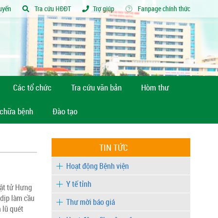
tuyến
Tra cứu HĐĐT
Trợ giúp
Fanpage chính thức
Các tổ chức
Tra cứu văn bản
Hòm thư
 chữa bệnh
Đào tạo
TIN TỨC
Hoạt động Bệnh viện
Y tế tỉnh
hật tử Hưng
 dịp làm cầu
Thư mời báo giá
 lũ quét