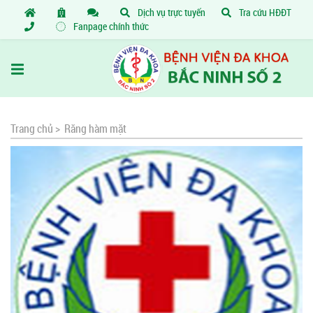
Dịch vụ trực tuyến
Tra cứu HĐĐT
Fanpage chính thức
Trang chủ >
Răng hàm mặt