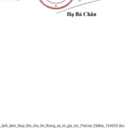
inh_kien_thay_the_cho_he_thong_xa_tri_gia_toc_Precise_Elekta_154929.doc