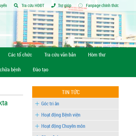
tuyến
Tra cứu HĐĐT
Trợ giúp
Fanpage chính thức
Các tổ chức
Tra cứu văn bản
Hòm thư
 chữa bệnh
Đào tạo
TIN TỨC
kta
Góc tri ân
Hoạt động Bệnh viện
Hoạt động Chuyên môn