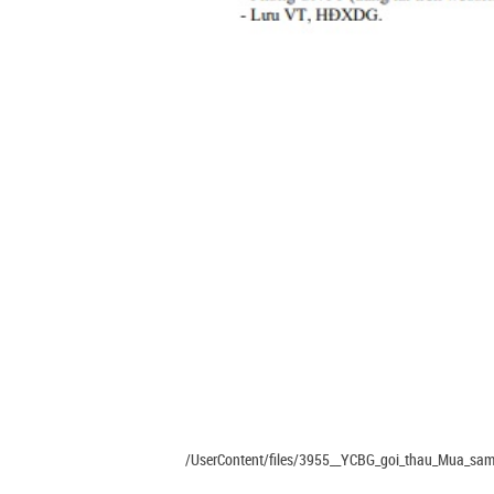
/UserContent/files/3955__YCBG_goi_thau_Mua_sam_l