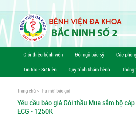
Giới thiệu bệnh viện
Đội ngũ bác sỹ
Các phòn
Tin tức - Sự kiện
Quy trình khám bệnh
Thông 
Trang chủ >
Thư mời báo giá
Yêu cầu báo giá Gói thầu Mua sắm bộ cáp
ECG - 1250K