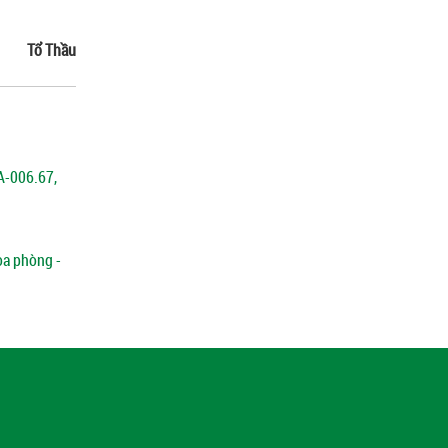
Tổ Thầu
9A-006.67,
oa phòng -