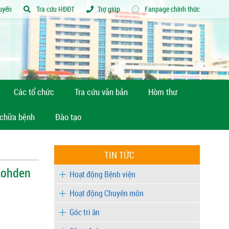
tuyến
Tra cứu HĐĐT
Trợ giúp
Fanpage chính thức
Các tổ chức
Tra cứu văn bản
Hòm thư
 chữa bệnh
Đào tạo
TIN TỨC
 Kohden
Hoạt động Bệnh viện
Hoạt động Chuyên môn
Góc tri ân