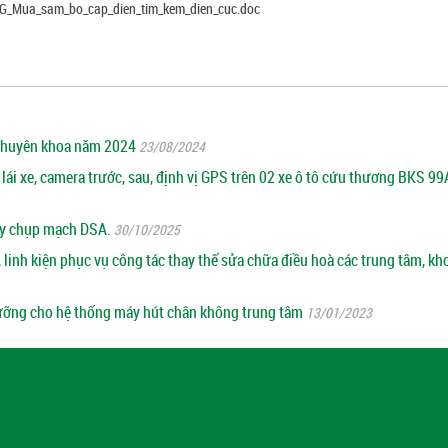
BG_Mua_sam_bo_cap_dien_tim_kem_dien_cuc.doc
 chuyên khoa năm 2024
23/08/2024
 lái xe, camera trước, sau, định vị GPS trên 02 xe ô tô cứu thương BKS 9
máy chụp mạch DSA.
30/10/2025
linh kiện phục vụ công tác thay thế sửa chữa điều hoà các trung tâm, kh
dưỡng cho hệ thống máy hút chân không trung tâm
13/01/2023