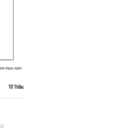
-sam-mua-sam-
Tổ Thầu
22