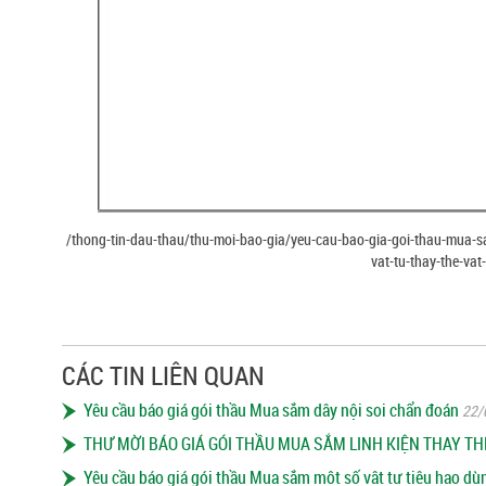
/thong-tin-dau-thau/thu-moi-bao-gia/yeu-cau-bao-gia-goi-thau-mua-
vat-tu-thay-the-va
CÁC TIN LIÊN QUAN
Yêu cầu báo giá gói thầu Mua sắm dây nội soi chẩn đoán
22/
THƯ MỜI BÁO GIÁ GÓI THẦU MUA SẮM LINH KIỆN THAY 
Yêu cầu báo giá gói thầu Mua sắm một số vật tư tiêu hao dùn