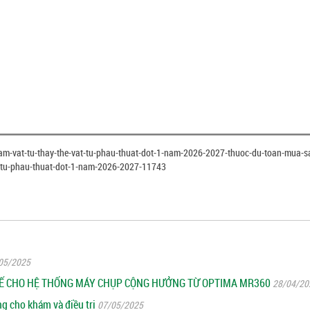
sam-vat-tu-thay-the-vat-tu-phau-thuat-dot-1-nam-2026-2027-thuoc-du-toan-mua
t-tu-phau-thuat-dot-1-nam-2026-2027-11743
05/2025
THẾ CHO HỆ THỐNG MÁY CHỤP CỘNG HƯỞNG TỪ OPTIMA MR360
28/04/20
g cho khám và điều trị
07/05/2025