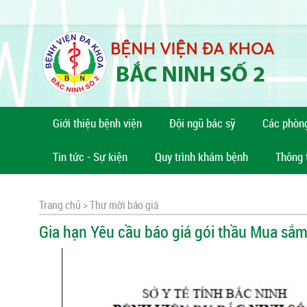
Giới thiệu bệnh viện
Đội ngũ bác sỹ
Các phòn
Tin tức - Sự kiện
Quy trình khám bệnh
Thông 
Trang chủ >
Thư mời báo giá
Gia hạn Yêu cầu báo giá gói thầu Mua sắm