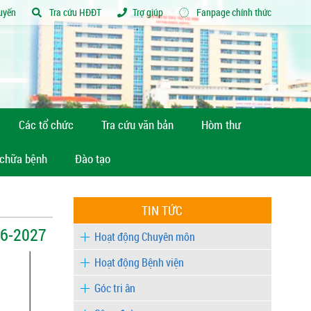
tuyến
Tra cứu HĐĐT
Trợ giúp
Fanpage chính thức
Các tổ chức
Tra cứu văn bản
Hòm thư
 chữa bệnh
Đào tạo
TIN TỨC
026-2027
Hoạt động Chuyên môn
Hoạt động Bệnh viện
Góc tri ân