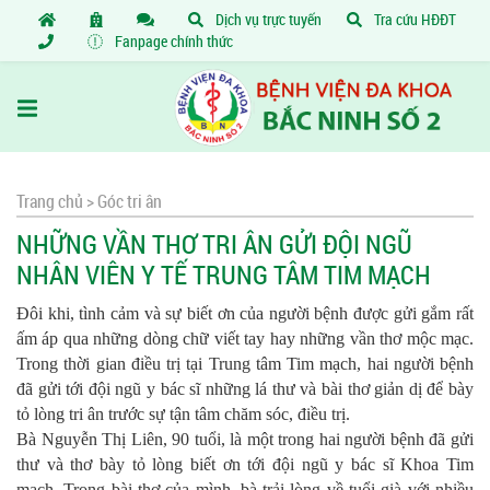
Dịch vụ trực tuyến
Tra cứu HĐĐT
Fanpage chính thức
Trang chủ >
Góc tri ân
NHỮNG VẦN THƠ TRI ÂN GỬI ĐỘI NGŨ
NHÂN VIÊN Y TẾ TRUNG TÂM TIM MẠCH
Đôi khi, tình cảm và sự biết ơn của người bệnh được gửi gắm rất
ấm áp qua những dòng chữ viết tay hay những vần thơ mộc mạc.
Trong thời gian điều trị tại Trung tâm Tim mạch, hai người bệnh
đã gửi tới đội ngũ y bác sĩ những lá thư và bài thơ giản dị để bày
tỏ lòng tri ân trước sự tận tâm chăm sóc, điều trị.
Bà Nguyễn Thị Liên, 90 tuổi, là một trong hai người bệnh đã gửi
thư và thơ bày tỏ lòng biết ơn tới đội ngũ y bác sĩ Khoa Tim
mạch. Trong bài thơ của mình, bà trải lòng về tuổi già với nhiều