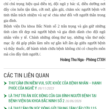
chỉ chú trọng hiệu quả điều trị, đội ngũ y bác sĩ, điều dưỡng nơi
đây còn luôn tận tâm, cởi mở, gần gũi, chăm sóc người bệnh với
tinh thần trách nhiệm và sự sẻ chia như đối với người thân trong
gia đình.
Bệnh viện Đa khoa Bắc Ninh số 2 trân trọng và gìn giữ những
tình cảm tốt đẹp mà người bệnh và gia đình dành cho đội ngũ
nhân viên y tế. Chính những dòng thư tay, những vần thơ mộc
mạc ấy đã góp phần làm nên sự gắn kết ấm áp giữa người bệnh
và thầy thuốc, để hành trình chữa bệnh không chỉ có chuyên môn
mà còn đầy tình người./.
Hoàng Thu Nga - Phòng CTXH
CÁC TIN LIÊN QUAN
THƯ CẢM ƠN NIỀM VUI, SỨC KHỎE CỦA BỆNH NHÂN – HẠNH
PHÚC CỦA NGHỀ Y
09/11/2023
LÀ THƯ TRI ÂN XÚC ĐỘNG CỦA GIA ĐÌNH NGƯỜI BỆNH TẠI
BỆNH VIỆN ĐA KHOA BẮC NINH SỐ 2
26/06/2026
LÁ THƯ CẢM ƠN XÚC ĐỘNG GỬI TRUNG TÂM CẤP CỨU 115