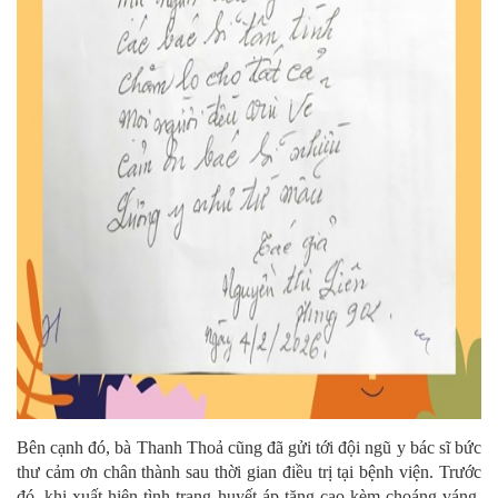
Bên cạnh đó, bà Thanh Thoả cũng đã gửi tới đội ngũ y bác sĩ bức
thư cảm ơn chân thành sau thời gian điều trị tại bệnh viện. Trước
đó, khi xuất hiện tình trạng huyết áp tăng cao kèm choáng váng,